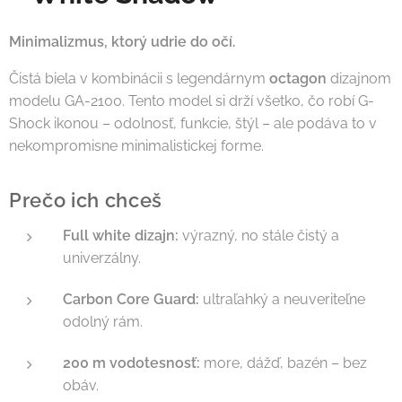
Minimalizmus, ktorý udrie do očí.
Čistá biela v kombinácii s legendárnym
octagon
dizajnom
modelu GA-2100. Tento model si drží všetko, čo robí G-
Shock ikonou – odolnosť, funkcie, štýl – ale podáva to v
nekompromisne minimalistickej forme.
Prečo ich chceš
Full white dizajn:
výrazný, no stále čistý a
univerzálny.
Carbon Core Guard:
ultraľahký a neuveriteľne
odolný rám.
200 m vodotesnosť:
more, dážď, bazén – bez
obáv.