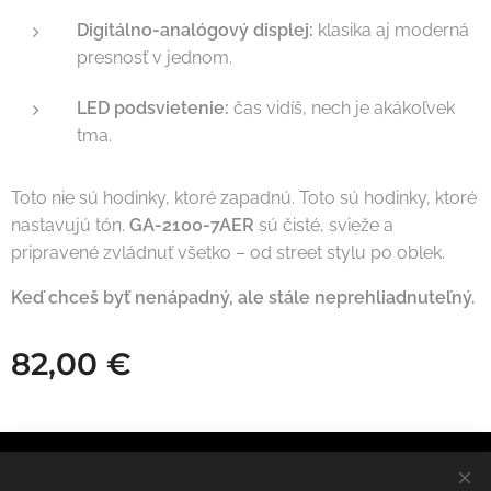
Digitálno-analógový displej:
klasika aj moderná
presnosť v jednom.
LED podsvietenie:
čas vidíš, nech je akákoľvek
tma.
Toto nie sú hodinky, ktoré zapadnú. Toto sú hodinky, ktoré
nastavujú tón.
GA-2100-7AER
sú čisté, svieže a
pripravené zvládnuť všetko – od street stylu po oblek.
Keď chceš byť nenápadný, ale stále neprehliadnuteľný.
82,00
€
© 2025 OOZI. All rights reserved.