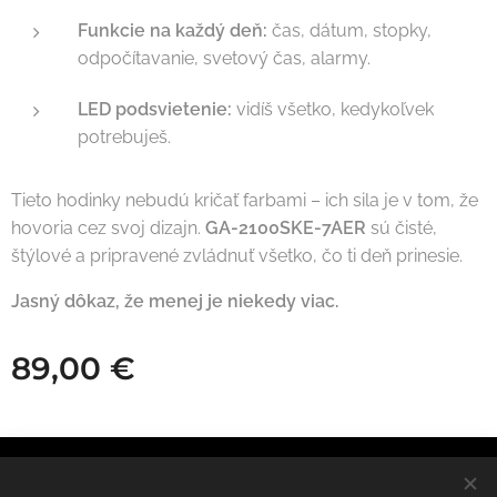
Funkcie na každý deň:
čas, dátum, stopky,
odpočítavanie, svetový čas, alarmy.
LED podsvietenie:
vidíš všetko, kedykoľvek
potrebuješ.
Tieto hodinky nebudú kričať farbami – ich sila je v tom, že
hovoria cez svoj dizajn.
GA-2100SKE-7AER
sú čisté,
štýlové a pripravené zvládnuť všetko, čo ti deň prinesie.
Jasný dôkaz, že menej je niekedy viac.
89,00
€
© 2025 OOZI. All rights reserved.