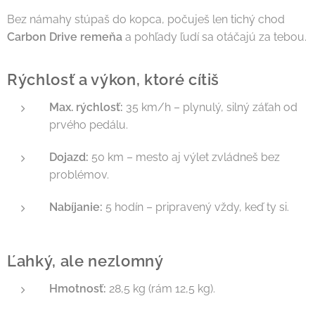
Bez námahy stúpaš do kopca, počuješ len tichý chod
Carbon Drive remeňa
a pohľady ľudí sa otáčajú za tebou.
Rýchlosť a výkon, ktoré cítiš
Max. rýchlosť:
35 km/h – plynulý, silný záťah od
prvého pedálu.
Dojazd:
50 km – mesto aj výlet zvládneš bez
problémov.
Nabíjanie:
5 hodín – pripravený vždy, keď ty si.
Ľahký, ale nezlomný
Hmotnosť:
28,5 kg (rám 12,5 kg).