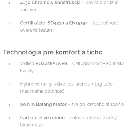
4130 Chromoly konštrukcia
– pevná a pružná
zároveň.
Certifikácie ISO4210 a EN15194
– bezpečnosť
overená testami.
Technológia pre komfort a ticho
Vidlica
BUZZWALKER
– CNC presnosť + kontrola
kvality.
Hybridné ráfiky s dvojitou stenou + 13g lúče –
maximálna odolnosť.
80 Nm Bafang motor
– sila do každého stúpania.
Carbon Drive remeň
– nulová údržba, žiadny
hluk reťaze.